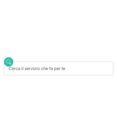
Ospedale Valduce
come possiamo aiutarti?
Avvia la ricerca
Centro di
Pronto soccorso
riabilitazione Villa
Beretta
Salta la Coda -
Convenzioni
PagoPA