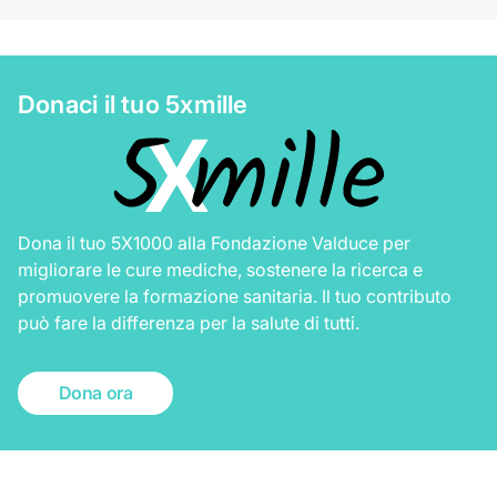
8 per 1000
Donaci il tuo 5xmille
Dona il tuo 5X1000 alla Fondazione Valduce per
migliorare le cure mediche, sostenere la ricerca e
promuovere la formazione sanitaria. Il tuo contributo
può fare la differenza per la salute di tutti.
Dona ora