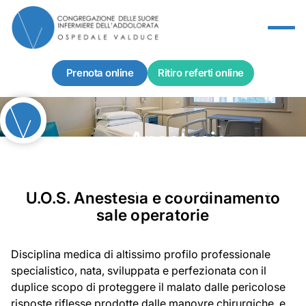
Specialità
Most
Servizi
Prenota online
Ritiro referti online
Chi siamo
Info e contatti
Anestesia
e coordinamento
Collabora con noi
sale operatorie
Area dipendenti
U.O.S. Anestesia e coordinamento
sale operatorie
Notizie
Disciplina medica di altissimo profilo professionale
EN
specialistico, nata, sviluppata e perfezionata con il
duplice scopo di proteggere il malato dalle pericolose
risposte riflesse prodotte dalle manovre chirurgiche, e